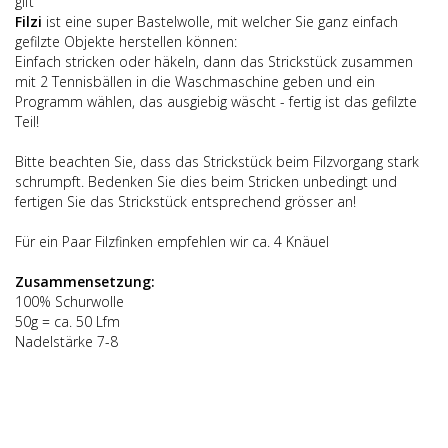
gift
Filzi
ist eine super Bastelwolle, mit welcher Sie ganz einfach
gefilzte Objekte herstellen können:
Einfach stricken oder häkeln, dann das Strickstück zusammen
mit 2 Tennisbällen in die Waschmaschine geben und ein
Programm wählen, das ausgiebig wäscht - fertig ist das gefilzte
Teil!
Bitte beachten Sie, dass das Strickstück beim Filzvorgang stark
schrumpft. Bedenken Sie dies beim Stricken unbedingt und
fertigen Sie das Strickstück entsprechend grösser an!
Für ein Paar Filzfinken empfehlen wir ca. 4 Knäuel
Zusammensetzung:
100% Schurwolle
50g = ca. 50 Lfm
Nadelstärke 7-8