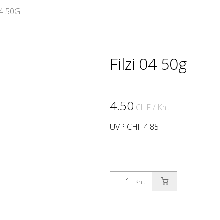
04 50G
Filzi 04 50g
4.50
CHF
/ Knl.
UVP CHF 4.85
Knl.