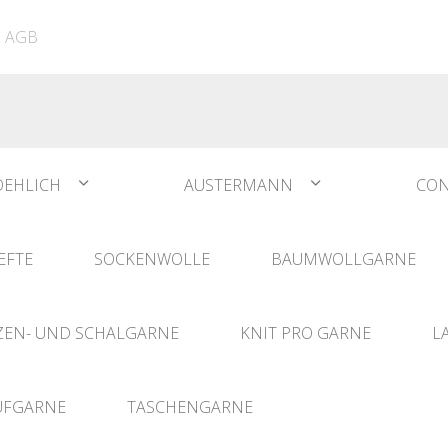
ATIA
N°1 Sockwool Flamenco
The Vegan Bag
Dreamz Nadel- und
AGB
The Vegan Bag Color
Häklisets
ere
Husky
Combine & Shine
bserien
Comet
OEHLICH
AUSTERMANN
CON
EFTE
SOCKENWOLLE
BAUMWOLLGARNE
EN- UND SCHALGARNE
KNIT PRO GARNE
L
UFGARNE
TASCHENGARNE