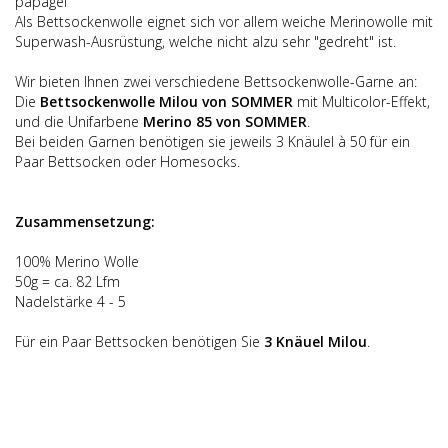
papagei
Als Bettsockenwolle eignet sich vor allem weiche Merinowolle mit
Superwash-Ausrüstung, welche nicht alzu sehr "gedreht" ist.
Wir bieten Ihnen zwei verschiedene Bettsockenwolle-Garne an:
Die
Bettsockenwolle Milou von SOMMER
mit Multicolor-Effekt,
und die Unifarbene
Merino 85 von SOMMER
.
Bei beiden Garnen benötigen sie jeweils 3 Knäulel à 50 für ein
Paar Bettsocken oder Homesocks.
Zusammensetzung:
100% Merino Wolle
50g = ca. 82 Lfm
Nadelstärke 4 - 5
Für ein Paar Bettsocken benötigen Sie
3 Kn
ä
uel Milou
.