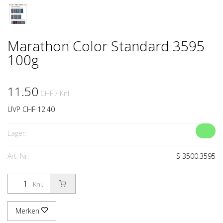
Marathon Color Standard 3595
100g
11.50
CHF
/ Knl.
UVP CHF 12.40
Lager:
Art. Nr:
S 3500.3595
Knl.
Merken