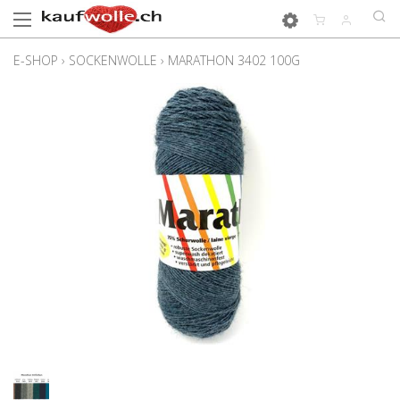
E-SHOP
›
SOCKENWOLLE
›
MARATHON 3402 100G