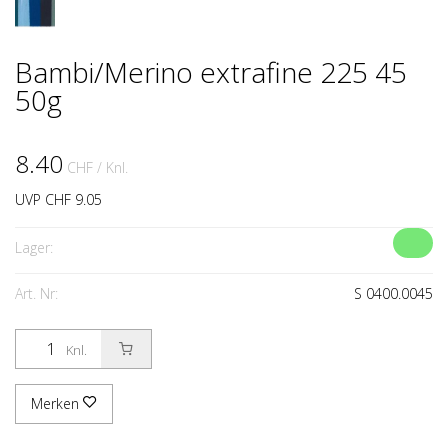
Bambi/Merino extrafine 225 45
50g
8.40
CHF
/ Knl.
UVP CHF 9.05
Lager:
Art. Nr:
S 0400.0045
Knl.
Merken