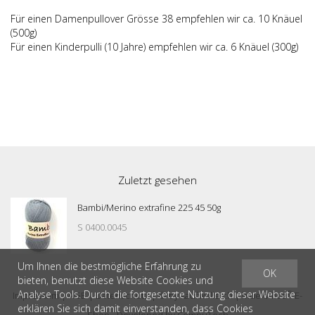
Für einen Damenpullover Grösse 38 empfehlen wir ca. 10 Knäuel
(500g)
Für einen Kinderpulli (10 Jahre) empfehlen wir ca. 6 Knäuel (300g)
Zuletzt gesehen
Bambi/Merino extrafine 225 45 50g
S 0400.0045
Um Ihnen die bestmögliche Erfahrung zu
OK
bieten, benutzt diese Website Cookies und
Analyse Tools. Durch die fortgesetzte Nutzung dieser Website
®
Impressum
|
AGB
|
Datenschutz
| © by
kaufwolle.ch
|
blue office
E-
erklären Sie sich damit einverstanden, dass Cookies