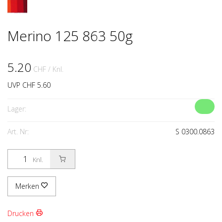
Merino 125 863 50g
5.20
CHF
/ Knl.
UVP CHF 5.60
Lager:
Art. Nr:
S 0300.0863
Knl.
Merken
Drucken