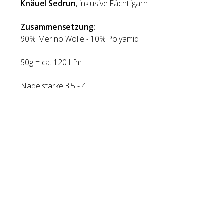
Kn
ä
uel Sedrun
, inklusive Fächtligarn
Zusammensetzung:
90% Merino Wolle - 10% Polyamid
50g = ca. 120 Lfm
Nadelstärke 3.5 - 4