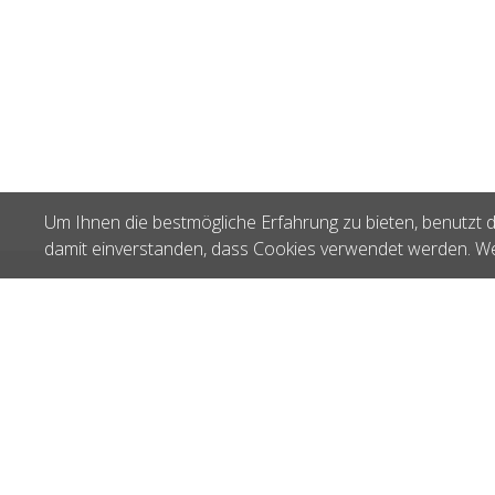
Um Ihnen die bestmögliche Erfahrung zu bieten, benutzt d
damit einverstanden, dass Cookies verwendet werden. We
Zuletzt gesehen
Sedrun 5517 50g
F 20.5517