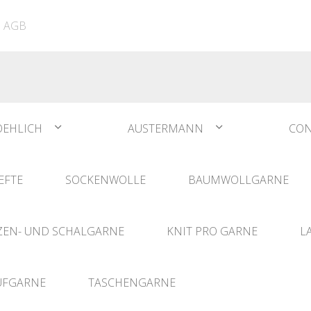
ATIA
N°1 Sockwool Flamenco
The Vegan Bag
Dreamz Nadel- und
AGB
The Vegan Bag Color
Häklisets
ere
Husky
Combine & Shine
bserien
Comet
OEHLICH
AUSTERMANN
CON
EFTE
SOCKENWOLLE
BAUMWOLLGARNE
EN- UND SCHALGARNE
KNIT PRO GARNE
L
UFGARNE
TASCHENGARNE