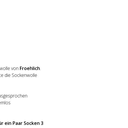
nwolle von
Froehlich
.
e die Sockenwolle
 ausgesprochen
emlos
ü
r ein Paar Socken 3