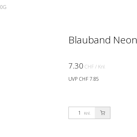
50G
Blauband Neon
7.30
CHF
/ Knl.
UVP CHF 7.85
Knl.