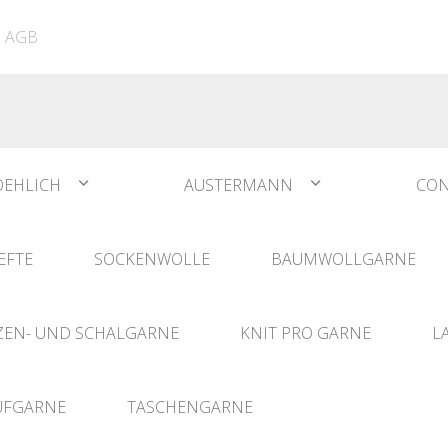
ATIA
N°1 Sockwool Flamenco
The Vegan Bag
Dreamz Nadel- und
AGB
The Vegan Bag Color
Häklisets
ere
Husky
Combine & Shine
bserien
Comet
OEHLICH
AUSTERMANN
CON
EFTE
SOCKENWOLLE
BAUMWOLLGARNE
EN- UND SCHALGARNE
KNIT PRO GARNE
L
UFGARNE
TASCHENGARNE