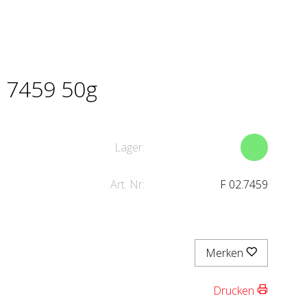
 7459 50g
Lager:
Art. Nr:
F 02.7459
Merken
Drucken