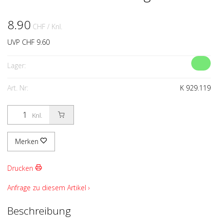
8.90
CHF
/ Knl.
UVP CHF 9.60
Lager:
Art. Nr:
K 929.119
Knl.
Merken
Drucken
Anfrage zu diesem Artikel ›
Beschreibung