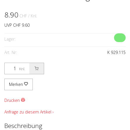
8.90
CHF
/ Knl.
UVP CHF 9.60
Lager:
Art. Nr:
K 929.115
Knl.
Merken
Drucken
Anfrage zu diesem Artikel ›
Beschreibung