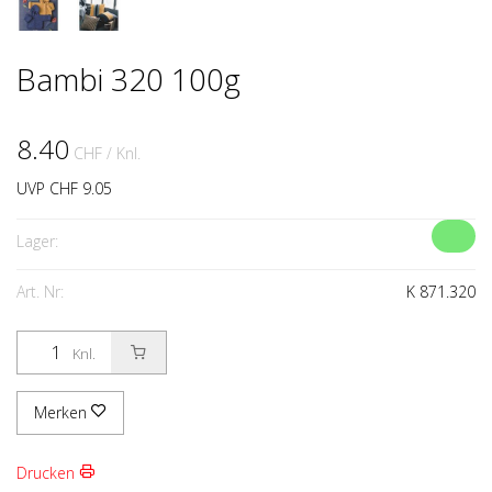
Bambi 320 100g
8.40
CHF
/ Knl.
UVP CHF 9.05
Lager:
Art. Nr:
K 871.320
Knl.
Merken
Drucken