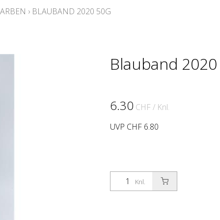
FARBEN
›
BLAUBAND 2020 50G
Blauband 2020
6.30
CHF
/ Knl.
UVP CHF 6.80
Knl.