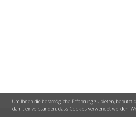
Um Ihnen die bestmögliche Erfahrung zu bieten, benutzt d
damit einverstanden, dass Cookies verwendet werden. We
Zuletzt gesehen