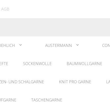
ATIA
N°1 Sockwool Flamenco
The Vegan Bag
Dreamz Nadel- und
AGB
The Vegan Bag Color
Häklisets
ere
Husky
Combine & Shine
bserien
Comet
OEHLICH
AUSTERMANN
CON
EFTE
SOCKENWOLLE
BAUMWOLLGARNE
EN- UND SCHALGARNE
KNIT PRO GARNE
L
UFGARNE
TASCHENGARNE