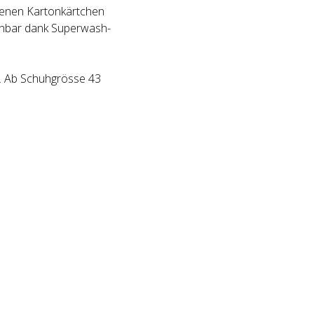
benen Kartonkärtchen
schbar dank Superwash-
l. Ab Schuhgrösse 43