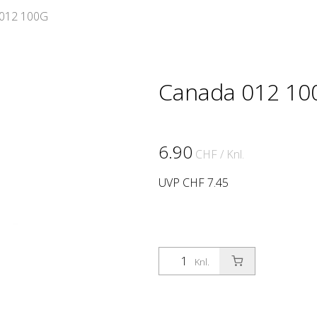
012 100G
Canada 012 10
6.90
CHF
/ Knl.
UVP CHF 7.45
Knl.