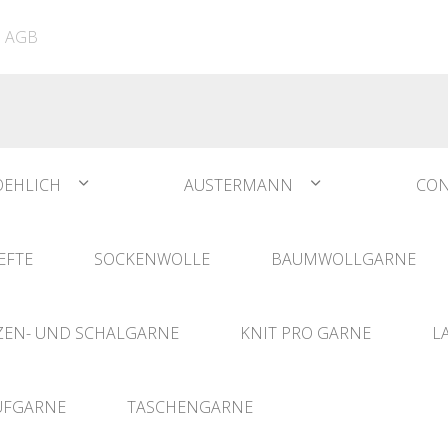
ATIA
N°1 Sockwool Flamenco
The Vegan Bag
Dreamz Nadel- und
AGB
The Vegan Bag Color
Häklisets
ere
Husky
Combine & Shine
bserien
Comet
OEHLICH
AUSTERMANN
CON
EFTE
SOCKENWOLLE
BAUMWOLLGARNE
EN- UND SCHALGARNE
KNIT PRO GARNE
L
UFGARNE
TASCHENGARNE