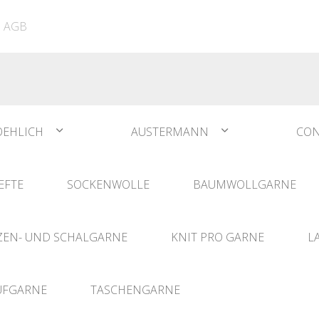
ATIA
N°1 Sockwool Flamenco
The Vegan Bag
Dreamz Nadel- und
AGB
The Vegan Bag Color
Häklisets
ere
Husky
Combine & Shine
bserien
Comet
OEHLICH
AUSTERMANN
CON
EFTE
SOCKENWOLLE
BAUMWOLLGARNE
EN- UND SCHALGARNE
KNIT PRO GARNE
L
UFGARNE
TASCHENGARNE