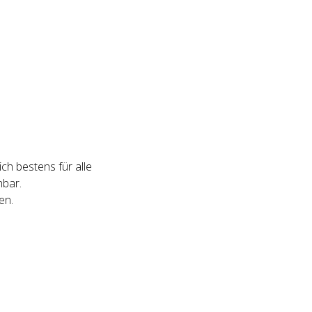
ch bestens für alle
hbar.
en.