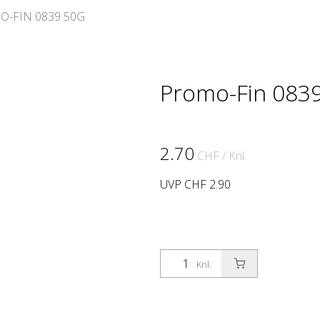
-FIN 0839 50G
Promo-Fin 083
2.70
CHF
/ Knl.
UVP CHF 2.90
Knl.