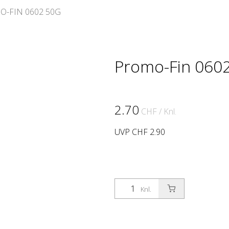
-FIN 0602 50G
Promo-Fin 060
2.70
CHF
/ Knl.
UVP CHF 2.90
Knl.