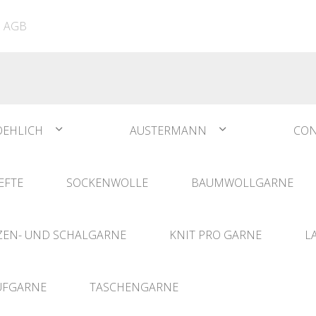
ATIA
N°1 Sockwool Flamenco
The Vegan Bag
Dreamz Nadel- und
AGB
The Vegan Bag Color
Häklisets
ere
Husky
Combine & Shine
bserien
Comet
OEHLICH
AUSTERMANN
CON
EFTE
SOCKENWOLLE
BAUMWOLLGARNE
EN- UND SCHALGARNE
KNIT PRO GARNE
L
UFGARNE
TASCHENGARNE