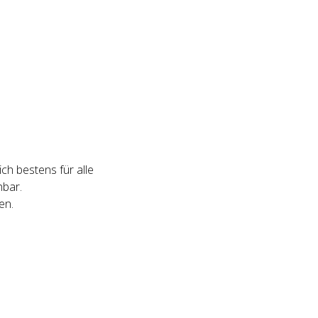
ch bestens für alle
hbar.
en.