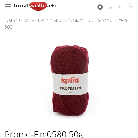
E-SHOP
›
KATIA
›
BASIC GARNE
›
PROMO FIN
›
PROMO-FIN 0580
50G
Promo-Fin 0580 50g