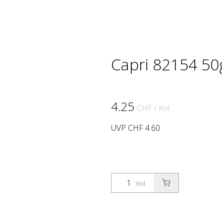
Capri 82154 50
4.25
CHF
/ Knl.
UVP CHF 4.60
Knl.