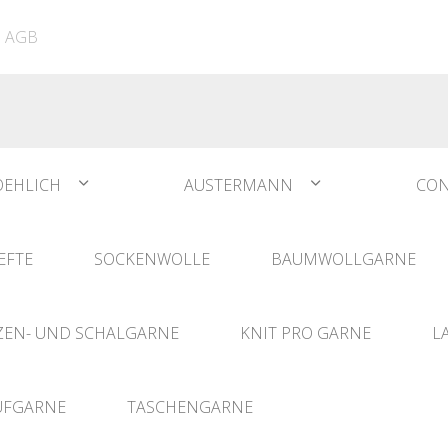
ATIA
N°1 Sockwool Flamenco
The Vegan Bag
Dreamz Nadel- und
AGB
The Vegan Bag Color
Häklisets
ere
Husky
Combine & Shine
bserien
Comet
OEHLICH
AUSTERMANN
CON
EFTE
SOCKENWOLLE
BAUMWOLLGARNE
EN- UND SCHALGARNE
KNIT PRO GARNE
L
UFGARNE
TASCHENGARNE