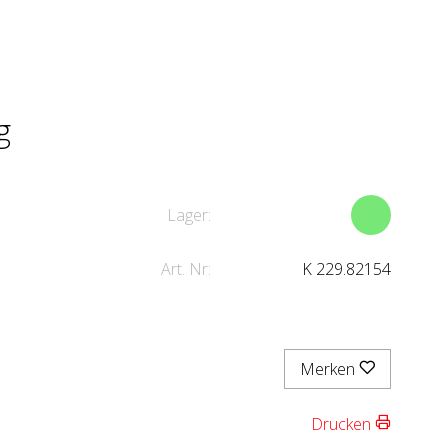
g
Lager:
Art. Nr:
K 229.82154
Merken
Drucken