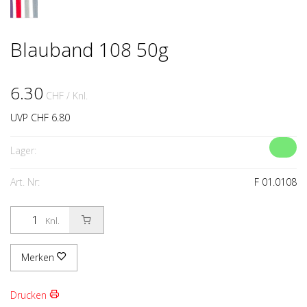
Blauband 108 50g
6.30
CHF
/ Knl.
UVP CHF 6.80
Lager:
Art. Nr:
F 01.0108
Knl.
Merken
Drucken