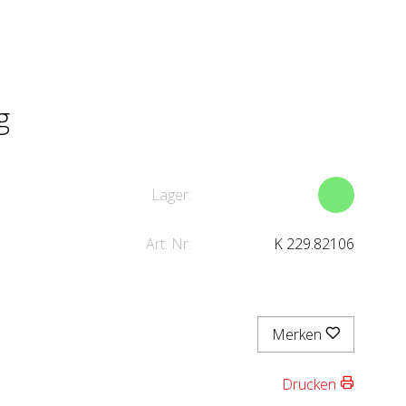
g
Lager:
Art. Nr:
K 229.82106
Merken
Drucken