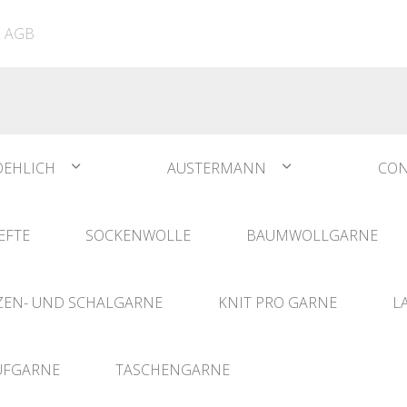
ATIA
N°1 Sockwool Flamenco
The Vegan Bag
Dreamz Nadel- und
AGB
The Vegan Bag Color
Häklisets
ere
Husky
Combine & Shine
bserien
Comet
OEHLICH
AUSTERMANN
CON
EFTE
SOCKENWOLLE
BAUMWOLLGARNE
EN- UND SCHALGARNE
KNIT PRO GARNE
L
UFGARNE
TASCHENGARNE