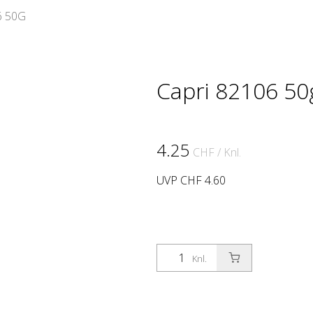
6 50G
Capri 82106 50
4.25
CHF
/ Knl.
UVP CHF 4.60
Knl.