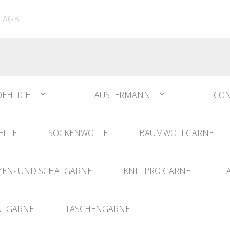
ATIA
N°1 Sockwool Flamenco
The Vegan Bag
Dreamz Nadel- und
AGB
The Vegan Bag Color
Häklisets
ere
Husky
Combine & Shine
bserien
Comet
OEHLICH
AUSTERMANN
CON
EFTE
SOCKENWOLLE
BAUMWOLLGARNE
EN- UND SCHALGARNE
KNIT PRO GARNE
L
UFGARNE
TASCHENGARNE