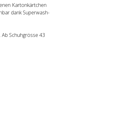
benen Kartonkärtchen
schbar dank Superwash-
l. Ab Schuhgrösse 43