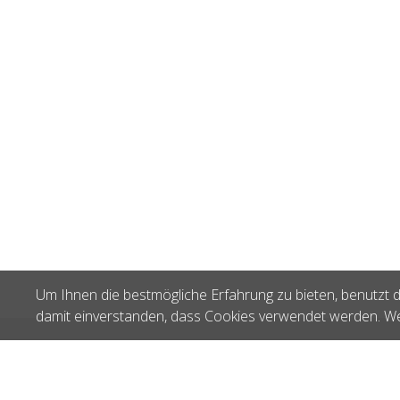
Um Ihnen die bestmögliche Erfahrung zu bieten, benutzt d
damit einverstanden, dass Cookies verwendet werden. We
Zuletzt gesehen