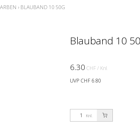
FARBEN
›
BLAUBAND 10 50G
Blauband 10 5
6.30
CHF
/ Knl.
UVP CHF 6.80
Knl.