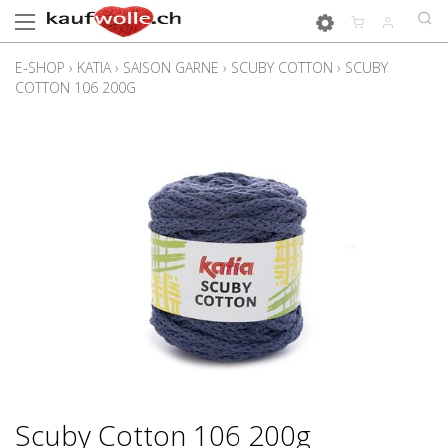
E-SHOP
›
KATIA
›
SAISON GARNE
›
SCUBY COTTON
›
SCUBY
COTTON 106 200G
Scuby Cotton 106 200g