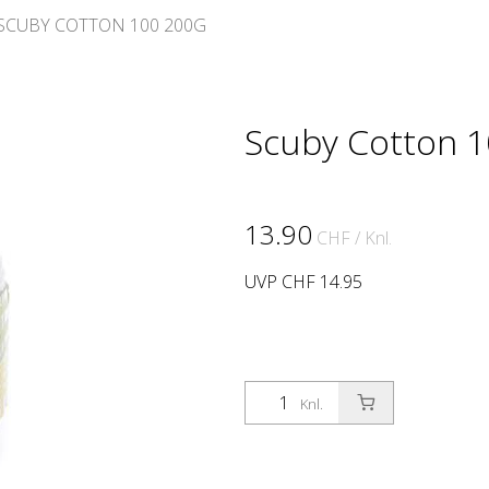
SCUBY COTTON 100 200G
Scuby Cotton 1
13.90
CHF
/ Knl.
UVP CHF 14.95
Knl.