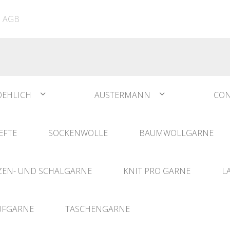
ATIA
N°1 Sockwool Flamenco
The Vegan Bag
Dreamz Nadel- und
AGB
The Vegan Bag Color
Häklisets
ere
Husky
Combine & Shine
bserien
Comet
OEHLICH
AUSTERMANN
CON
EFTE
SOCKENWOLLE
BAUMWOLLGARNE
EN- UND SCHALGARNE
KNIT PRO GARNE
L
UFGARNE
TASCHENGARNE