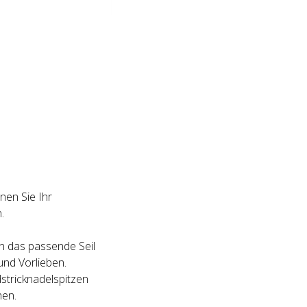
nen Sie Ihr
.
n das passende Seil
und Vorlieben.
stricknadelspitzen
hen.