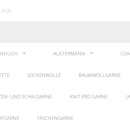
ATIA
N°1 Sockwool Flamenco
The Vegan Bag
Dreamz Nadel- und
AGB
The Vegan Bag Color
Häklisets
ere
Husky
Combine & Shine
bserien
Comet
OEHLICH
AUSTERMANN
CON
EFTE
SOCKENWOLLE
BAUMWOLLGARNE
EN- UND SCHALGARNE
KNIT PRO GARNE
L
UFGARNE
TASCHENGARNE