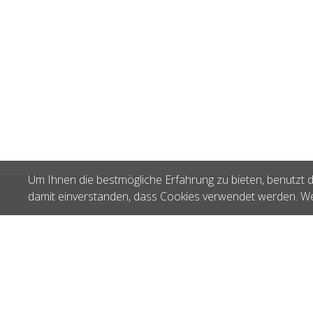
Um Ihnen die bestmögliche Erfahrung zu bieten, benutzt d
damit einverstanden, dass Cookies verwendet werden. We
Zuletzt gesehen
KnitPro Symfonie
Nadelspitzen kurz
3.75