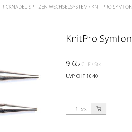
RICKNADEL-SPITZEN WECHSELSYSTEM
›
KNITPRO SYMFONI
KnitPro Symfon
9.65
CHF
/ Stk.
UVP CHF 10.40
Stk.