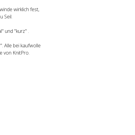
inde wirklich fest,
 Seil.
" und "kurz" .
. Alle bei kaufwolle
e von KnitPro.