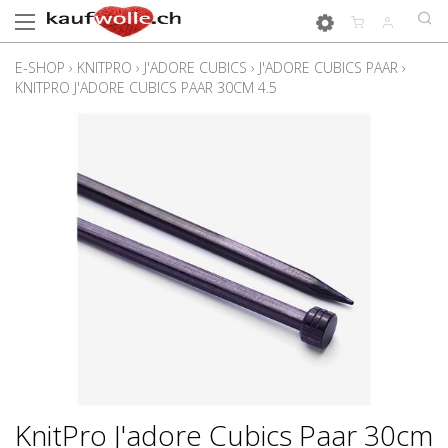
E-SHOP
›
KNITPRO
›
J'ADORE CUBICS
›
J'ADORE CUBICS PAAR
›
KNITPRO J'ADORE CUBICS PAAR 30CM 4.5
KnitPro J'adore Cubics Paar 30cm