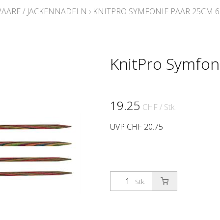
AARE / JACKENNADELN
›
KNITPRO SYMFONIE PAAR 25CM 6
KnitPro Symfon
19.25
CHF
/ Stk.
UVP CHF 20.75
Stk.