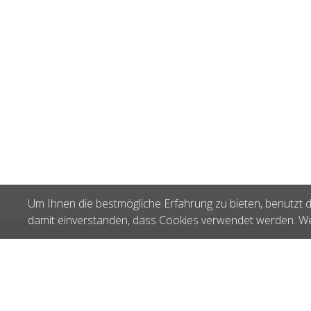
Um Ihnen die bestmögliche Erfahrung zu bieten, benutzt d
damit einverstanden, dass Cookies verwendet werden. We
Zuletzt gesehen
KnitPro Symfonie