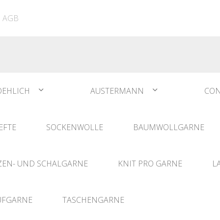
ATIA
N°1 Sockwool Flamenco
The Vegan Bag
Dreamz Nadel- und
AGB
The Vegan Bag Color
Häklisets
ere
Husky
Combine & Shine
bserien
Comet
OEHLICH
AUSTERMANN
CON
EFTE
SOCKENWOLLE
BAUMWOLLGARNE
EN- UND SCHALGARNE
KNIT PRO GARNE
L
UFGARNE
TASCHENGARNE