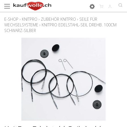
E-SHOP
›
KNITPRO
›
ZUBEHÖR KNITPRO
›
SEILE FÜR
WECHSELSYSTEME
›
KNITPRO EDELSTAHL-SEIL DREHB. 100CM
SCHWARZ-SILBER