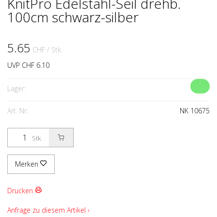
KnitPro Edelstahl-Seil drehb.
100cm schwarz-silber
5.65
CHF
/ Stk.
UVP CHF 6.10
Lager:
Art. Nr:
NK 10675
Stk.
Merken
Drucken
Anfrage zu diesem Artikel ›