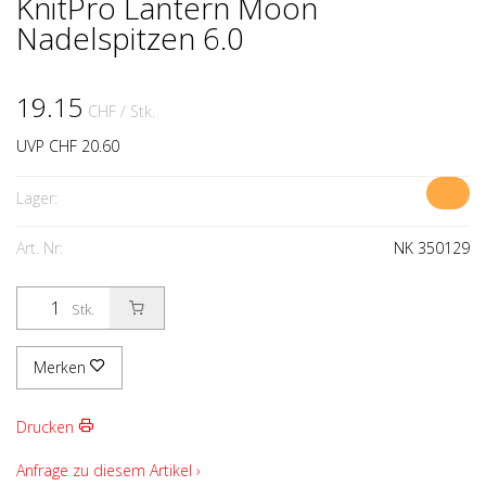
KnitPro Lantern Moon
Nadelspitzen 6.0
19.15
CHF
/ Stk.
UVP CHF 20.60
Lager:
Art. Nr:
NK 350129
Stk.
Merken
Drucken
Anfrage zu diesem Artikel ›