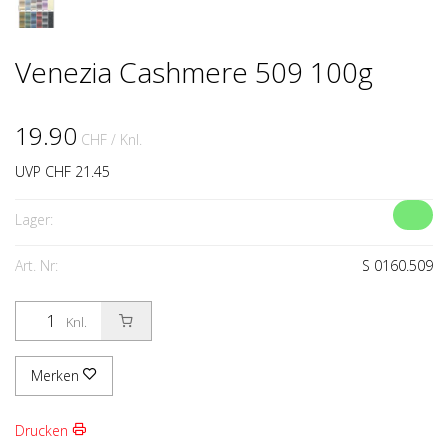
Venezia Cashmere 509 100g
19.90
CHF
/ Knl.
UVP CHF 21.45
Lager:
Art. Nr:
S 0160.509
Knl.
Merken
Drucken