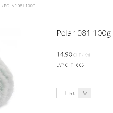
N
›
POLAR 081 100G
Polar 081 100g
14.90
CHF
/ Knl.
UVP CHF 16.05
Knl.