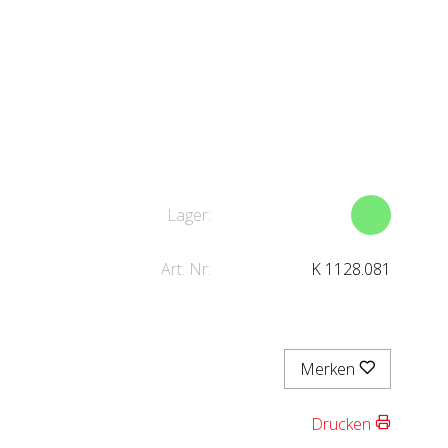
Lager:
Art. Nr:
K 1128.081
Merken
Drucken