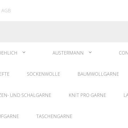
ATIA
N°1 Sockwool Flamenco
The Vegan Bag
Dreamz Nadel- und
AGB
The Vegan Bag Color
Häklisets
ere
Husky
Combine & Shine
bserien
Comet
OEHLICH
AUSTERMANN
CON
EFTE
SOCKENWOLLE
BAUMWOLLGARNE
EN- UND SCHALGARNE
KNIT PRO GARNE
L
UFGARNE
TASCHENGARNE