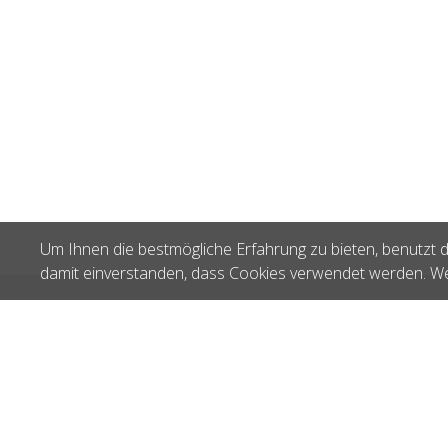
Um Ihnen die bestmögliche Erfahrung zu bieten, benutzt d
damit einverstanden, dass Cookies verwendet werden. We
Zuletzt gesehen
Polar 081 100g
K 1128.081