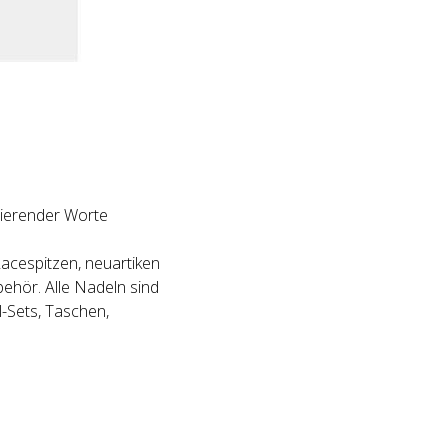
rierender Worte
Lacespitzen, neuartiken
beh
ö
r. Alle Nadeln sind
l-Sets, Taschen,