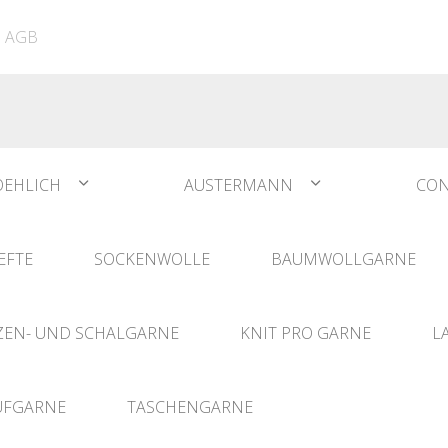
ATIA
N°1 Sockwool Flamenco
The Vegan Bag
Dreamz Nadel- und
AGB
The Vegan Bag Color
Häklisets
ere
Husky
Combine & Shine
bserien
Comet
OEHLICH
AUSTERMANN
CON
EFTE
SOCKENWOLLE
BAUMWOLLGARNE
EN- UND SCHALGARNE
KNIT PRO GARNE
L
UFGARNE
TASCHENGARNE