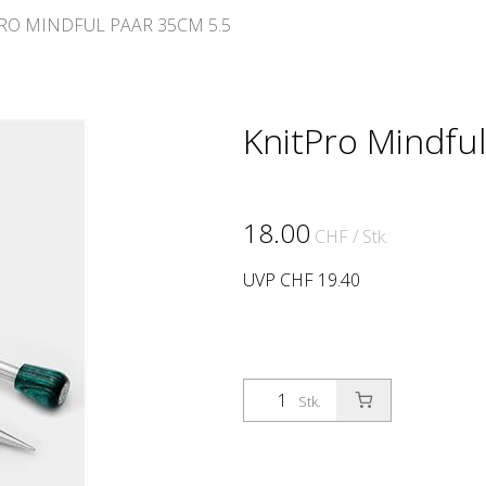
RO MINDFUL PAAR 35CM 5.5
KnitPro Mindfu
18.00
CHF
/ Stk.
UVP CHF 19.40
Stk.