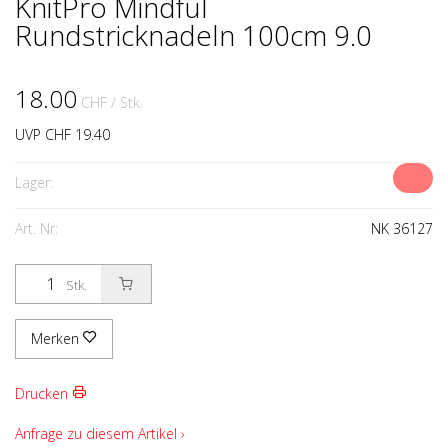
KnitPro Mindful
Rundstricknadeln 100cm 9.0
18.00
CHF
/ Stk.
UVP CHF 19.40
Lager:
Art. Nr:
NK 36127
Stk.
Merken
Drucken
Anfrage zu diesem Artikel ›