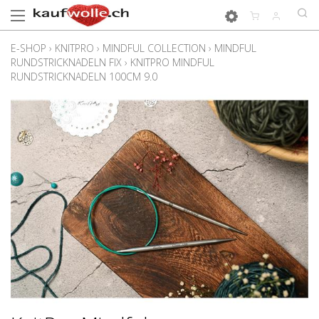
E-SHOP
›
KNITPRO
›
MINDFUL COLLECTION
›
MINDFUL
RUNDSTRICKNADELN FIX
›
KNITPRO MINDFUL
RUNDSTRICKNADELN 100CM 9.0