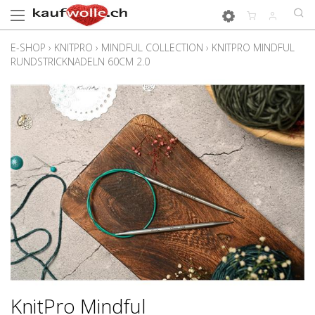
E-SHOP
›
KNITPRO
›
MINDFUL COLLECTION
›
KNITPRO MINDFUL
RUNDSTRICKNADELN 60CM 2.0
KnitPro Mindful