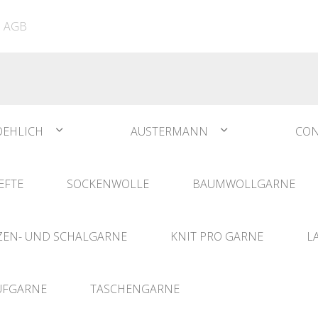
ATIA
N°1 Sockwool Flamenco
The Vegan Bag
Dreamz Nadel- und
AGB
The Vegan Bag Color
Häklisets
ere
Husky
Combine & Shine
bserien
Comet
OEHLICH
AUSTERMANN
CON
EFTE
SOCKENWOLLE
BAUMWOLLGARNE
EN- UND SCHALGARNE
KNIT PRO GARNE
L
UFGARNE
TASCHENGARNE